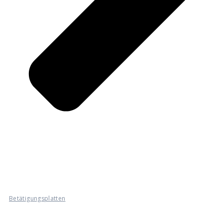
Betätigungsplatten