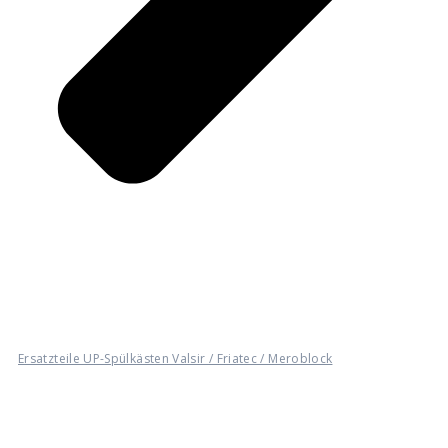
Ersatzteile UP-Spülkästen Valsir / Friatec / Meroblock