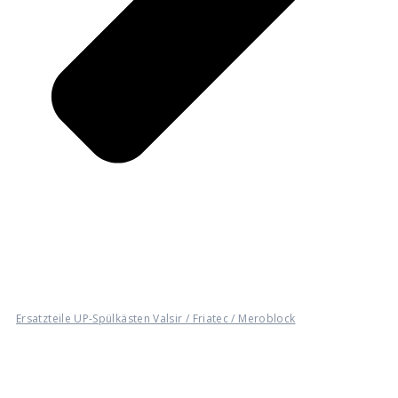
Ersatzteile UP-Spülkästen Valsir / Friatec / Meroblock