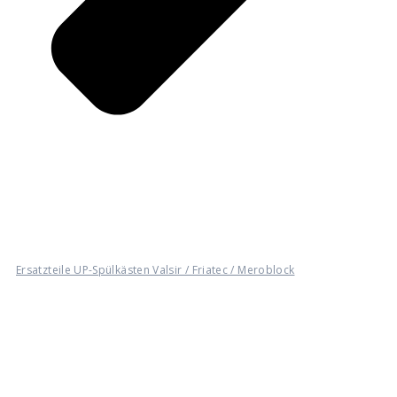
Ersatzteile UP-Spülkästen Valsir / Friatec / Meroblock