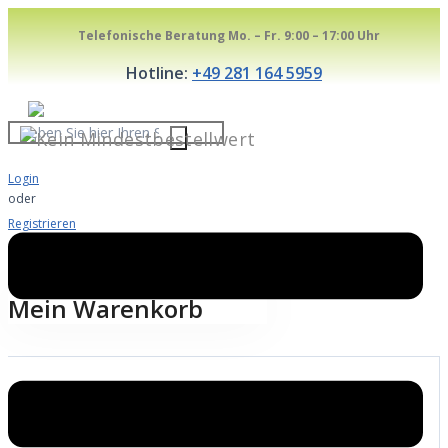
Skip
Telefonische Beratung Mo. – Fr. 9:00 – 17:00 Uhr
to
content
Hotline:
+49 281 164 5959
Geben
Sie
Login
hier
oder
Ihren
Registrieren
Suchbegriff
Warenkorb
0
ein...
Mein Warenkorb