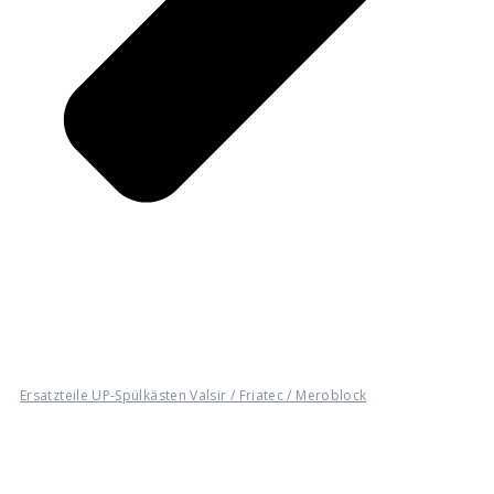
Ersatzteile UP-Spülkästen Valsir / Friatec / Meroblock