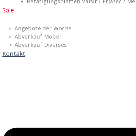
Betätigungsplatten Valsir / Friatec / M
Sale
Angebote der Woche
Abverkauf Möbel
Abverkauf Diverses
Kontakt