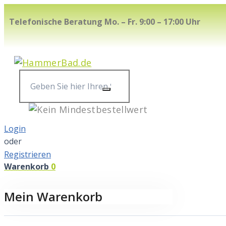
Skip
Telefonische Beratung Mo. – Fr. 9:00 – 17:00 Uhr
to
content
Geben
Sie
hier
Ihren
Login
Suchbegriff
oder
ein...
Registrieren
Warenkorb
0
Mein Warenkorb