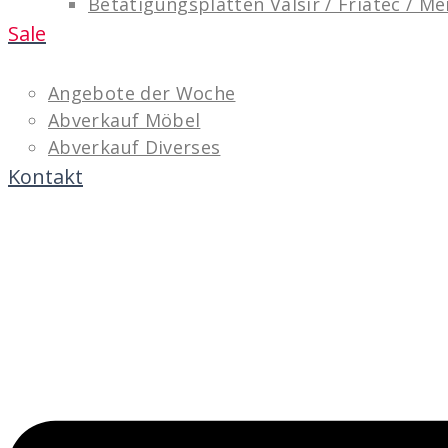
Betätigungsplatten Valsir / Friatec / M
Sale
Angebote der Woche
Abverkauf Möbel
Abverkauf Diverses
Kontakt