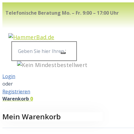
Skip
Telefonische Beratung Mo. – Fr. 9:00 – 17:00 Uhr
to
content
Geben
Sie
hier
Ihren
Login
Suchbegriff
oder
ein...
Registrieren
Warenkorb
0
Mein Warenkorb