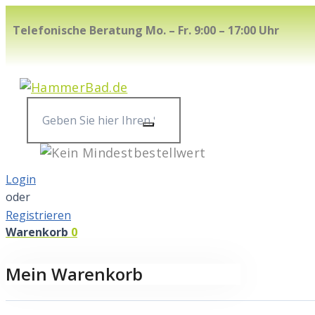
Skip
Telefonische Beratung Mo. – Fr. 9:00 – 17:00 Uhr
to
content
Geben
Sie
hier
Ihren
Login
Suchbegriff
oder
ein...
Registrieren
Warenkorb
0
Mein Warenkorb