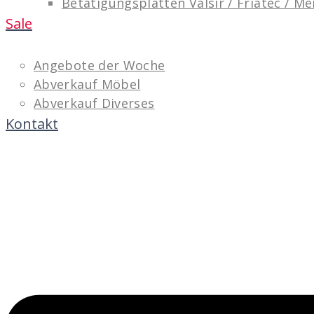
Betätigungsplatten Valsir / Friatec / M
Sale
Angebote der Woche
Abverkauf Möbel
Abverkauf Diverses
Kontakt