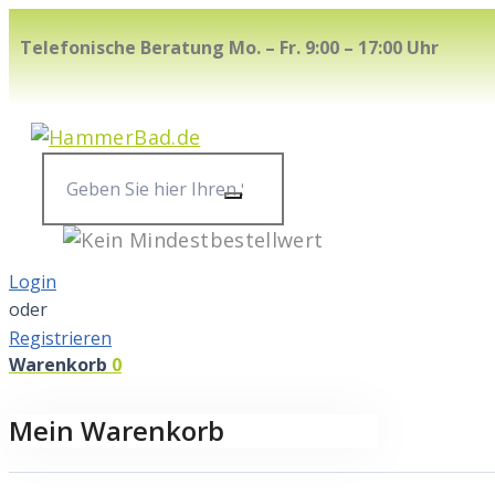
Skip
Telefonische Beratung Mo. – Fr. 9:00 – 17:00 Uhr
to
content
Geben
Sie
hier
Ihren
Login
Suchbegriff
oder
ein...
Registrieren
Warenkorb
0
Mein Warenkorb