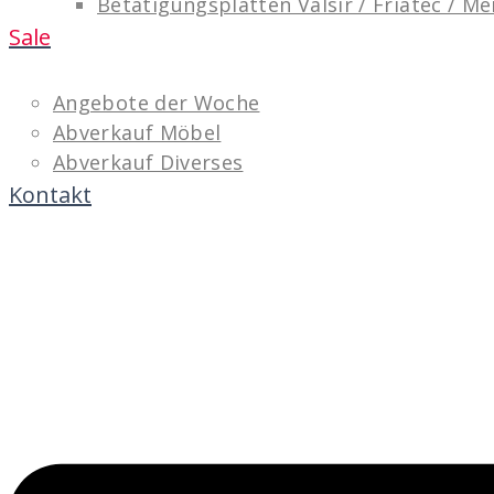
Betätigungsplatten Valsir / Friatec / M
Sale
Angebote der Woche
Abverkauf Möbel
Abverkauf Diverses
Kontakt